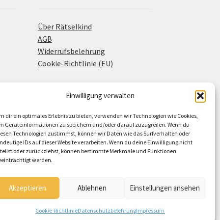
Über Rätselkind
AGB
Widerrufsbelehrung
Cookie-Richtlinie (EU)
Einwilligung verwalten
m dir ein optimales Erlebnis zu bieten, verwenden wir Technologien wie Cookies,
m Geräteinformationen zu speichern und/oder darauf zuzugreifen. Wenn du
iesen Technologien zustimmst, können wir Daten wie das Surfverhalten oder
indeutige IDs auf dieser Website verarbeiten. Wenn du deine Einwilligung nicht
rteilst oder zurückziehst, können bestimmte Merkmale und Funktionen
eeinträchtigt werden.
Akzeptieren
Ablehnen
Einstellungen ansehen
Cookie-Richtlinie
Datenschutzbelehrung
Impressum