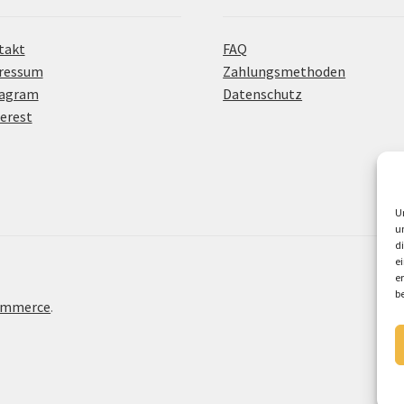
takt
FAQ
ressum
Zahlungsmethoden
tagram
Datenschutz
erest
U
u
d
e
e
b
Commerce
.