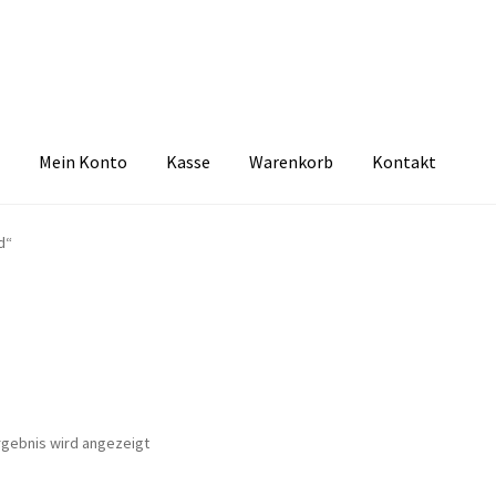
Mein Konto
Kasse
Warenkorb
Kontakt
zbelehrung
Echtheit von Bewertungen
FAQ
Impressum
Kasse
Kon
d“
tselkind
Versandarten
Warenkorb
Widerrufsbelehrung
Zahlungsa
rgebnis wird angezeigt