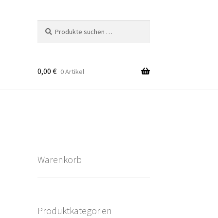
Suchen
Suchen
nach:
0,00
€
0 Artikel
takt
rten
Warenkorb
Produktkategorien