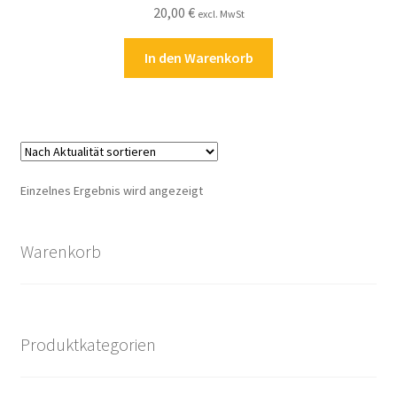
20,00
€
Kasse
excl. MwSt
In den Warenkorb
Kontakt
Kostenlose Rätsel
Mein Konto
Einzelnes Ergebnis wird angezeigt
Shop
Warenkorb
Über Rätselkind
Versandarten
Produktkategorien
Warenkorb
Widerrufsbelehrung