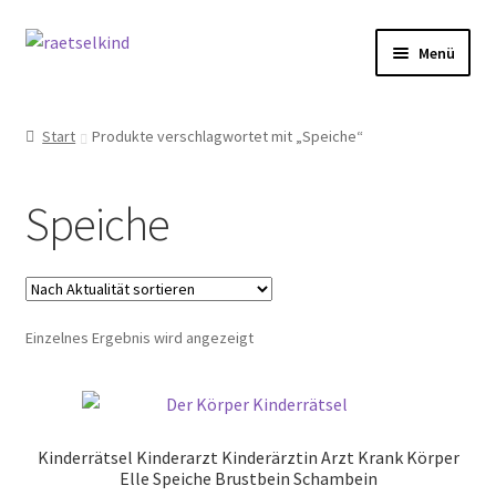
Zur
Zum
Menü
Navigation
Inhalt
springen
springen
Start
Start
Produkte verschlagwortet mit „Speiche“
AGB
Speiche
Cookie-Richtlinie (EU)
Datenschutzbelehrung
Einzelnes Ergebnis wird angezeigt
Echtheit von Bewertungen
FAQ
Kinderrätsel Kinderarzt Kinderärztin Arzt Krank Körper
Impressum
Elle Speiche Brustbein Schambein