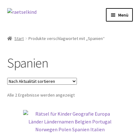
Zur
Zum
Menü
Navigation
Inhalt
springen
springen
Start
Start
Produkte verschlagwortet mit „Spanien“
AGB
Spanien
Cookie-Richtlinie (EU)
Datenschutzbelehrung
Nach
Alle 2 Ergebnisse werden angezeigt
Echtheit von Bewertungen
Aktualität
sortiert
FAQ
Impressum