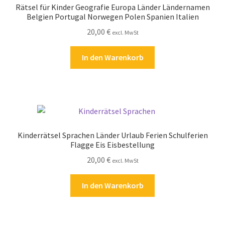
Rätsel für Kinder Geografie Europa Länder Ländernamen
Kasse
Belgien Portugal Norwegen Polen Spanien Italien
20,00
€
excl. MwSt
Kontakt
In den Warenkorb
Kostenlose Rätsel
Mein Konto
Shop
Kinderrätsel Sprachen Länder Urlaub Ferien Schulferien
Über Rätselkind
Flagge Eis Eisbestellung
20,00
€
excl. MwSt
Versandarten
In den Warenkorb
Warenkorb
Widerrufsbelehrung