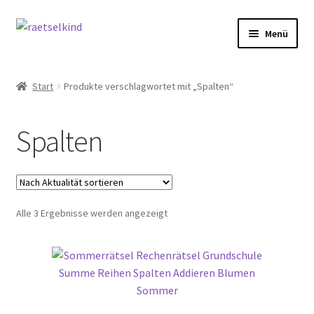
Zur
Zum
Menü
Navigation
Inhalt
springen
springen
Start
Start
Produkte verschlagwortet mit „Spalten“
AGB
Spalten
Cookie-Richtlinie (EU)
Datenschutzbelehrung
Nach
Alle 3 Ergebnisse werden angezeigt
Echtheit von Bewertungen
Aktualität
sortiert
FAQ
Impressum