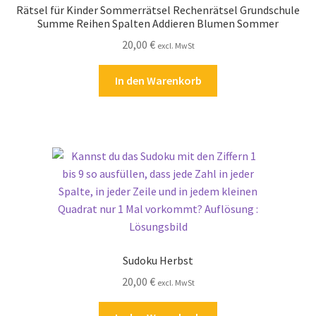
Rätsel für Kinder Sommerrätsel Rechenrätsel Grundschule
Kasse
Summe Reihen Spalten Addieren Blumen Sommer
20,00
€
excl. MwSt
Kontakt
In den Warenkorb
Kostenlose Rätsel
Mein Konto
Shop
Über Rätselkind
Versandarten
Sudoku Herbst
Warenkorb
20,00
€
excl. MwSt
Widerrufsbelehrung