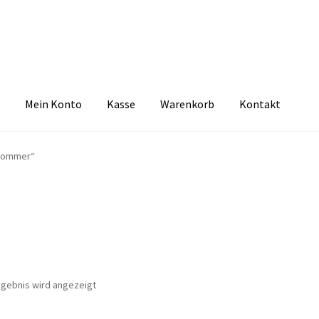
Mein Konto
Kasse
Warenkorb
Kontakt
zbelehrung
Echtheit von Bewertungen
FAQ
Impressum
Kasse
Kon
 Sommer“
tselkind
Versandarten
Warenkorb
Widerrufsbelehrung
Zahlungsa
rgebnis wird angezeigt