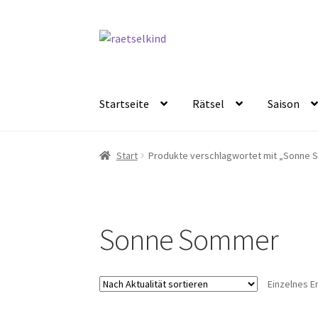
Zur
Zum
Navigation
Inhalt
springen
springen
Startseite
Rätsel
Saison
Start
AGB
Cookie-Richtlinie (EU)
Datenschut
Start
Produkte verschlagwortet mit „Sonne
Kostenlose Rätsel
Mein Konto
Shop
Über Rä
Sonne Sommer
Einzelnes E