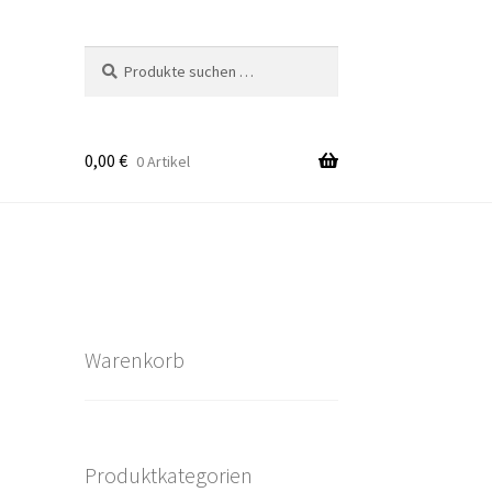
Suchen
Suchen
nach:
0,00
€
0 Artikel
takt
rten
Warenkorb
Produktkategorien