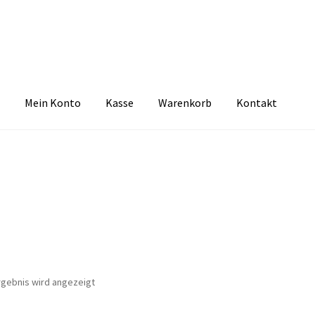
Mein Konto
Kasse
Warenkorb
Kontakt
zbelehrung
Echtheit von Bewertungen
FAQ
Impressum
Kasse
Kon
tselkind
Versandarten
Warenkorb
Widerrufsbelehrung
Zahlungsa
rgebnis wird angezeigt