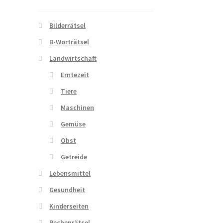
Bilderrätsel
B-Worträtsel
Landwirtschaft
Erntezeit
Tiere
Maschinen
Gemüse
Obst
Getreide
Lebensmittel
Gesundheit
Kinderseiten
Rechenrätsel