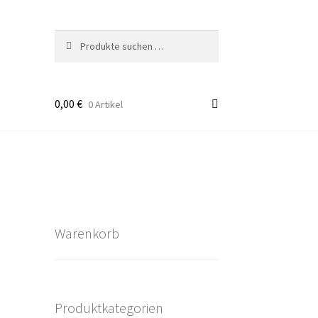
Suchen
Suchen
nach:
0,00
€
0 Artikel
takt
rten
Warenkorb
Produktkategorien