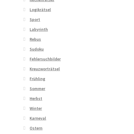
Logikrätsel
Sport
Labyrinth
Rebus
Sudoku
Fehlersuchbilder
Kreuzworträtsel
Frühling
Sommer
Herbst
Winter
Karneval
Ostern