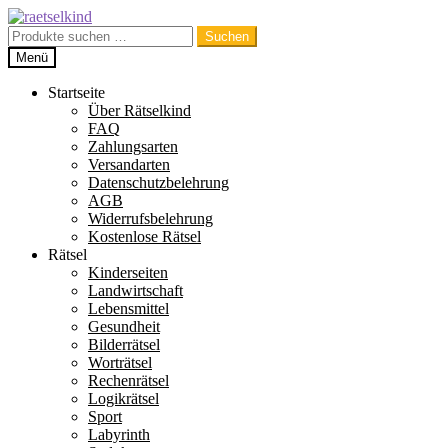
Zur
Zum
Navigation
Inhalt
Suchen
Suchen
springen
springen
nach:
Menü
Startseite
Über Rätselkind
FAQ
Zahlungsarten
Versandarten
Datenschutzbelehrung
AGB
Widerrufsbelehrung
Kostenlose Rätsel
Rätsel
Kinderseiten
Landwirtschaft
Lebensmittel
Gesundheit
Bilderrätsel
Worträtsel
Rechenrätsel
Logikrätsel
Sport
Labyrinth