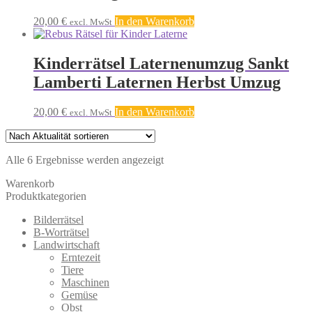
20,00
€
In den Warenkorb
excl. MwSt
Kinderrätsel Laternenumzug Sankt
Lamberti Laternen Herbst Umzug
20,00
€
In den Warenkorb
excl. MwSt
Nach
Alle 6 Ergebnisse werden angezeigt
Aktualität
Warenkorb
sortiert
Produktkategorien
Bilderrätsel
B-Worträtsel
Landwirtschaft
Erntezeit
Tiere
Maschinen
Gemüse
Obst