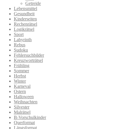
Getreide
Lebensmittel
Gesundheit
Kinderseiten
Rechenrätsel
Logikrätsel
Sport
Labyrinth
Rebus
Sudoku
Fehlersuchbilder
Kreuzworträtsel
Frühling
Sommer
Herbst
Winter
Karneval
Ostern
Halloween
Weihnachten
Silvester
Malrätsel
B-Vorschulkinder
Querformat
Längsformat