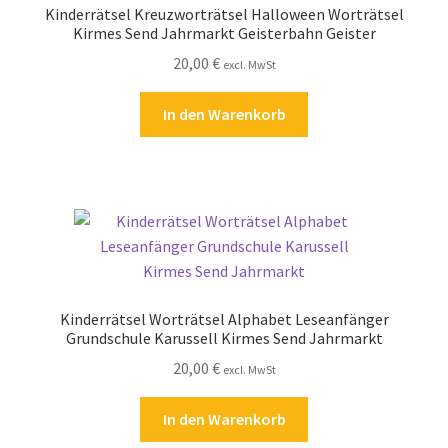
Kinderrätsel Kreuzworträtsel Halloween Worträtsel
Kasse
Kirmes Send Jahrmarkt Geisterbahn Geister
20,00
€
excl. MwSt
Kontakt
In den Warenkorb
Kostenlose Rätsel
Mein Konto
Shop
Über Rätselkind
Kinderrätsel Worträtsel Alphabet Leseanfänger
Versandarten
Grundschule Karussell Kirmes Send Jahrmarkt
20,00
€
excl. MwSt
Warenkorb
In den Warenkorb
Widerrufsbelehrung