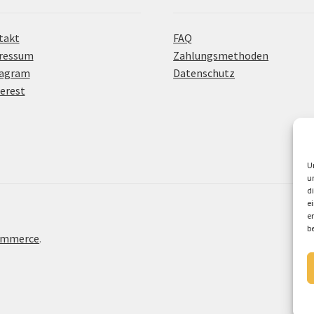
takt
FAQ
ressum
Zahlungsmethoden
tagram
Datenschutz
erest
U
u
d
e
e
b
Commerce
.