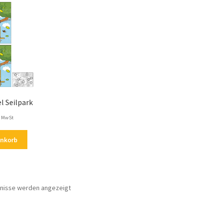
l Seilpark
. MwSt
enkorb
Nach
bnisse werden angezeigt
Aktualität
sortiert