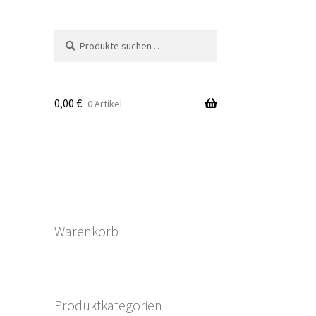
Suchen
Suchen
nach:
0,00
€
0 Artikel
takt
rten
Warenkorb
Produktkategorien