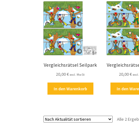
Vergleichsrätsel Seilpark
Vergleichsrätse
20,00
€
20,00
€
excl. MwSt
excl
In den Warenkorb
In den War
Alle 2 Erge