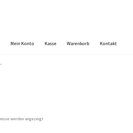
Mein Konto
Kasse
Warenkorb
Kontakt
zbelehrung
Echtheit von Bewertungen
FAQ
Impressum
Kasse
Kon
“
tselkind
Versandarten
Warenkorb
Widerrufsbelehrung
Zahlungsa
Nach
bnisse werden angezeigt
Aktualität
sortiert