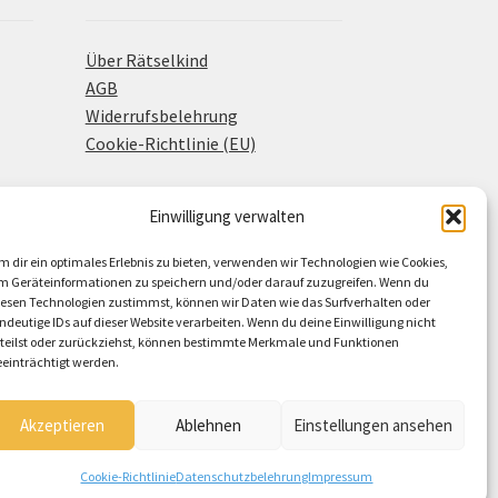
Über Rätselkind
AGB
Widerrufsbelehrung
Cookie-Richtlinie (EU)
Einwilligung verwalten
m dir ein optimales Erlebnis zu bieten, verwenden wir Technologien wie Cookies,
m Geräteinformationen zu speichern und/oder darauf zuzugreifen. Wenn du
iesen Technologien zustimmst, können wir Daten wie das Surfverhalten oder
indeutige IDs auf dieser Website verarbeiten. Wenn du deine Einwilligung nicht
rteilst oder zurückziehst, können bestimmte Merkmale und Funktionen
eeinträchtigt werden.
Akzeptieren
Ablehnen
Einstellungen ansehen
Cookie-Richtlinie
Datenschutzbelehrung
Impressum