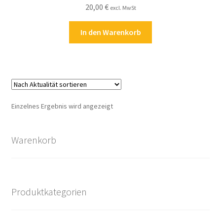
20,00
€
Kasse
excl. MwSt
In den Warenkorb
Kontakt
Kostenlose Rätsel
Mein Konto
Einzelnes Ergebnis wird angezeigt
Shop
Warenkorb
Über Rätselkind
Versandarten
Produktkategorien
Warenkorb
Widerrufsbelehrung