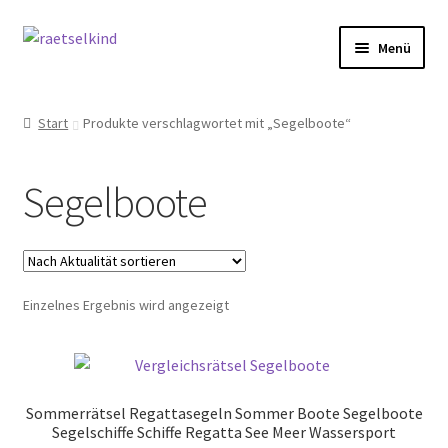
Zur
Zum
Menü
Navigation
Inhalt
springen
springen
Start
Start
Produkte verschlagwortet mit „Segelboote“
AGB
Segelboote
Cookie-Richtlinie (EU)
Datenschutzbelehrung
Einzelnes Ergebnis wird angezeigt
Echtheit von Bewertungen
FAQ
Sommerrätsel Regattasegeln Sommer Boote Segelboote
Impressum
Segelschiffe Schiffe Regatta See Meer Wassersport