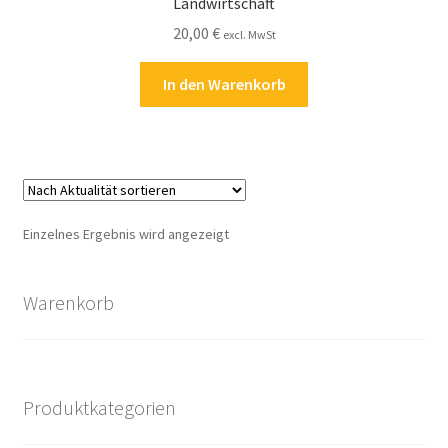
Landwirtschaft
Kasse
20,00
€
excl. MwSt
Kontakt
In den Warenkorb
Kostenlose Rätsel
Mein Konto
Shop
Einzelnes Ergebnis wird angezeigt
Über Rätselkind
Warenkorb
Versandarten
Warenkorb
Produktkategorien
Widerrufsbelehrung