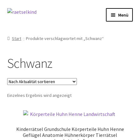
Zur
Zum
Menü
Navigation
Inhalt
springen
springen
Start
Start
Produkte verschlagwortet mit „Schwanz“
AGB
Schwanz
Cookie-Richtlinie (EU)
Datenschutzbelehrung
Einzelnes Ergebnis wird angezeigt
Echtheit von Bewertungen
FAQ
Kinderrätsel Grundschule Körperteile Huhn Henne
Impressum
Geflügel Anatomie Hühnerkörper Tierrätsel