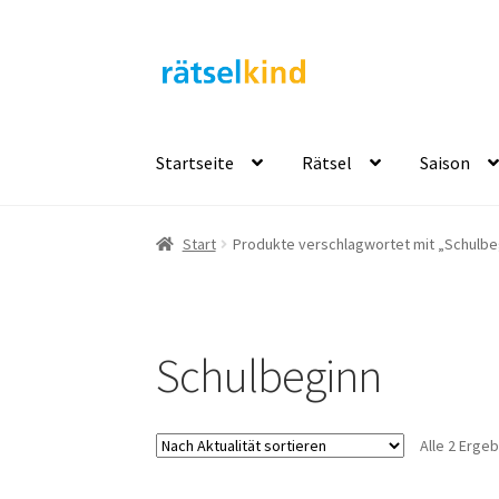
Zur
Zum
Navigation
Inhalt
springen
springen
Startseite
Rätsel
Saison
Start
AGB
Cookie-Richtlinie (EU)
Datenschut
Start
Produkte verschlagwortet mit „Schulbe
Kostenlose Rätsel
Mein Konto
Shop
Über Rä
Schulbeginn
Alle 2 Erge