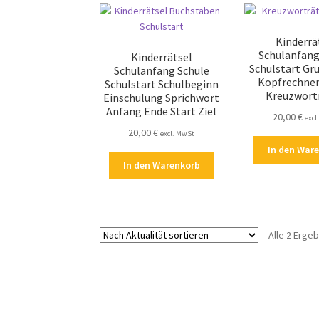
Kinderrä
Schulanfang
Kinderrätsel
Schulstart Gr
Schulanfang Schule
Kopfrechnen
Schulstart Schulbeginn
Kreuzwort
Einschulung Sprichwort
Anfang Ende Start Ziel
20,00
€
excl
20,00
€
excl. MwSt
In den War
In den Warenkorb
Alle 2 Erge