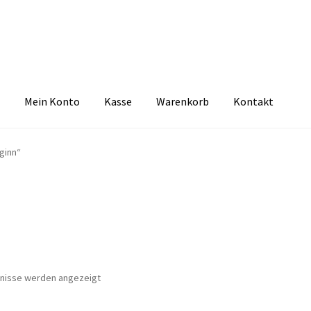
Mein Konto
Kasse
Warenkorb
Kontakt
zbelehrung
Echtheit von Bewertungen
FAQ
Impressum
Kasse
Kon
ginn“
tselkind
Versandarten
Warenkorb
Widerrufsbelehrung
Zahlungsa
Nach
bnisse werden angezeigt
Aktualität
sortiert