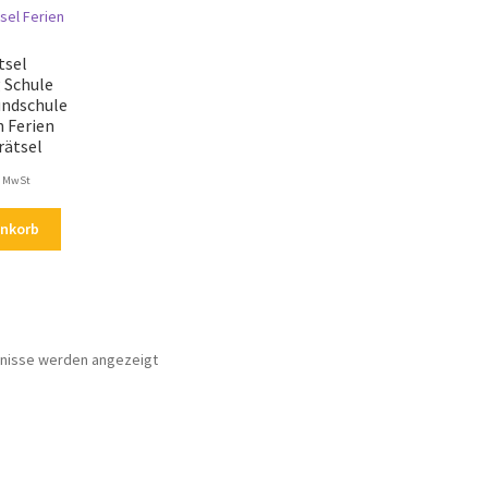
tsel
 Schule
undschule
 Ferien
rätsel
. MwSt
enkorb
Nach
bnisse werden angezeigt
Aktualität
sortiert