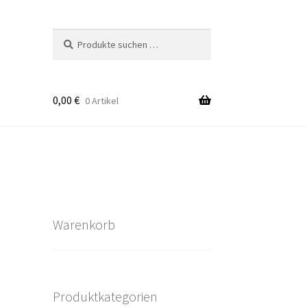
Suchen
Suchen
nach:
0,00
€
0 Artikel
takt
rten
Warenkorb
Produktkategorien