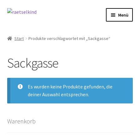
Zur
Zum
Menü
Navigation
Inhalt
springen
springen
Start
Start
Produkte verschlagwortet mit „Sackgasse“
AGB
Sackgasse
Cookie-Richtlinie (EU)
Datenschutzbelehrung
Es wurden keine Produkte gefunden, die
deiner Auswahl entsprechen.
Echtheit von Bewertungen
FAQ
Warenkorb
Impressum