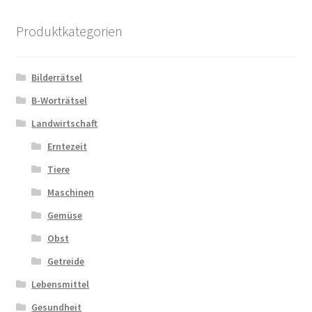
Kasse
Produktkategorien
Kontakt
Bilderrätsel
Kostenlose Rätsel
B-Worträtsel
Mein Konto
Landwirtschaft
Erntezeit
Shop
Tiere
Maschinen
Über Rätselkind
Gemüse
Versandarten
Obst
Getreide
Warenkorb
Lebensmittel
Gesundheit
Widerrufsbelehrung