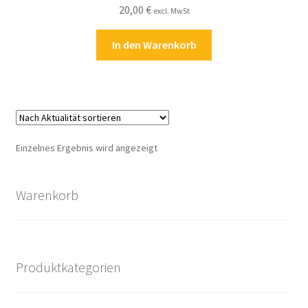
20,00
€
Kasse
excl. MwSt
In den Warenkorb
Kontakt
Kostenlose Rätsel
Mein Konto
Einzelnes Ergebnis wird angezeigt
Shop
Warenkorb
Über Rätselkind
Versandarten
Produktkategorien
Warenkorb
Widerrufsbelehrung