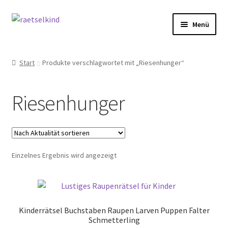
Zur
Zum
Menü
Navigation
Inhalt
springen
springen
Start
Start
Produkte verschlagwortet mit „Riesenhunger“
AGB
Riesenhunger
Cookie-Richtlinie (EU)
Datenschutzbelehrung
Einzelnes Ergebnis wird angezeigt
Echtheit von Bewertungen
FAQ
Kinderrätsel Buchstaben Raupen Larven Puppen Falter
Impressum
Schmetterling