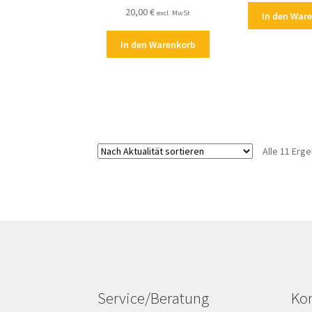
20,00
€
excl. MwSt
In den War
In den Warenkorb
Alle 11 Erg
Service/Beratung
Kon