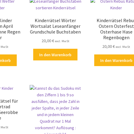
Kinder
Kinderrätsel Wörter
Kinderrätsel Rebu
 April
Wortsalat Leseanfänger
Ostern Osterfest
onne Regen
Grundschule Buchstaben
Osterhase Hase
r
Regenbogen
20,00
€
excl. MwSt
20,00
€
. MwSt
excl. MwSt
In den Warenkorb
enkorb
In den Warenkorb
ätsel für
rtrad
Seerobbe
e
. MwSt