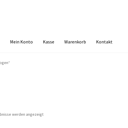
Mein Konto
Kasse
Warenkorb
Kontakt
zbelehrung
Echtheit von Bewertungen
FAQ
Impressum
Kasse
Kon
bogen“
tselkind
Versandarten
Warenkorb
Widerrufsbelehrung
Zahlungsa
Nach
ebnisse werden angezeigt
Aktualität
sortiert