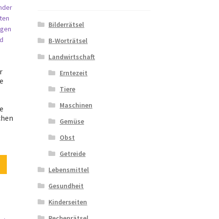
Bilderrätsel
B-Worträtsel
Landwirtschaft
r
Erntezeit
e
Tiere
Maschinen
e
chen
Gemüse
Obst
Getreide
Lebensmittel
Gesundheit
Kinderseiten
Rechenrätsel