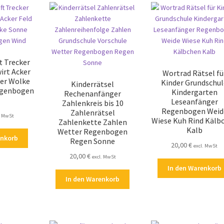
t Trecker
irt Acker
Wortrad Rätsel fü
ter Wolke
Kinder Grundschul
Kinderrätsel
egenbogen
Kindergarten
Rechenanfänger
Leseanfänger
Zahlenkreis bis 10
Regenbogen Weid
Zahlenrätsel
. MwSt
Wiese Kuh Rind Kälb
Zahlenkette Zahlen
Kalb
Wetter Regenbogen
enkorb
Regen Sonne
20,00
€
excl. MwSt
20,00
€
excl. MwSt
In den Warenkorb
In den Warenkorb