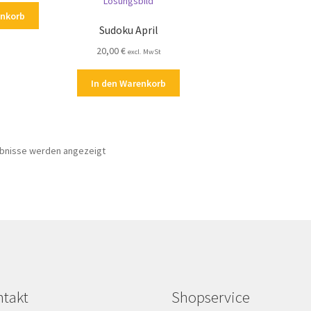
enkorb
Sudoku April
20,00
€
excl. MwSt
In den Warenkorb
Nach
ebnisse werden angezeigt
Aktualität
sortiert
takt
Shopservice