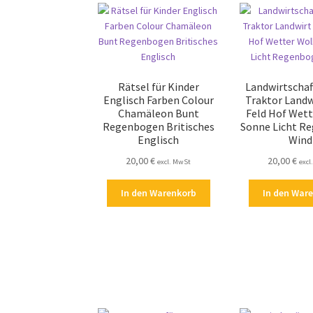
Rätsel für Kinder
Landwirtschaf
Englisch Farben Colour
Traktor Landw
Chamäleon Bunt
Feld Hof Wet
Regenbogen Britisches
Sonne Licht R
Englisch
Wind
20,00
€
20,00
€
excl. MwSt
excl
In den Warenkorb
In den War