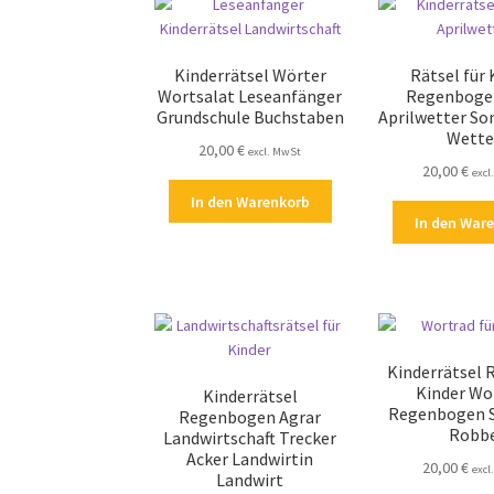
Kinderrätsel Wörter
Rätsel für 
Wortsalat Leseanfänger
Regenbogen
Grundschule Buchstaben
Aprilwetter S
Wette
20,00
€
excl. MwSt
20,00
€
excl
In den Warenkorb
In den War
Kinderrätsel R
Kinder Wo
Kinderrätsel
Regenbogen 
Regenbogen Agrar
Robb
Landwirtschaft Trecker
Acker Landwirtin
20,00
€
excl
Landwirt