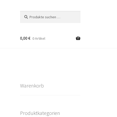
Suchen
Suchen
nach:
0,00
€
0 Artikel
takt
rten
Warenkorb
Produktkategorien