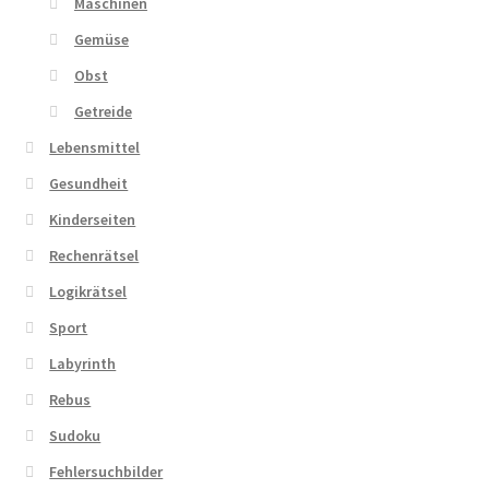
Maschinen
Gemüse
Obst
Getreide
Lebensmittel
Gesundheit
Kinderseiten
Rechenrätsel
Logikrätsel
Sport
Labyrinth
Rebus
Sudoku
Fehlersuchbilder