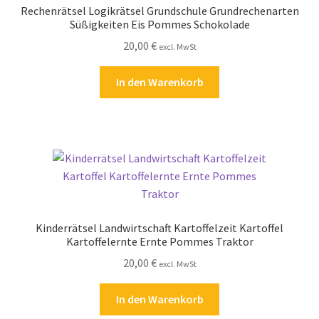
Rechenrätsel Logikrätsel Grundschule Grundrechenarten
Kasse
Süßigkeiten Eis Pommes Schokolade
20,00
€
excl. MwSt
Kontakt
In den Warenkorb
Kostenlose Rätsel
Mein Konto
Shop
Über Rätselkind
Kinderrätsel Landwirtschaft Kartoffelzeit Kartoffel
Versandarten
Kartoffelernte Ernte Pommes Traktor
20,00
€
excl. MwSt
Warenkorb
In den Warenkorb
Widerrufsbelehrung