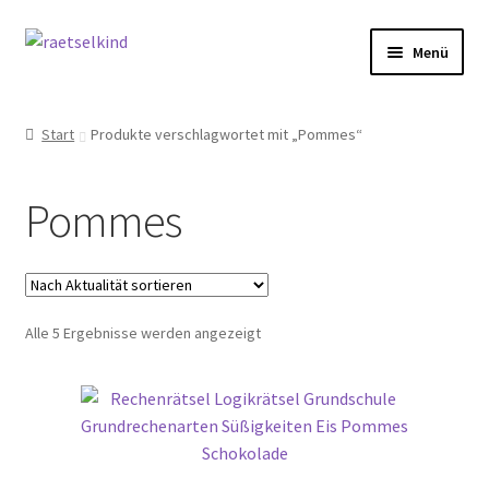
Zur
Zum
Menü
Navigation
Inhalt
springen
springen
Start
Start
Produkte verschlagwortet mit „Pommes“
AGB
Pommes
Cookie-Richtlinie (EU)
Datenschutzbelehrung
Nach
Alle 5 Ergebnisse werden angezeigt
Echtheit von Bewertungen
Aktualität
sortiert
FAQ
Impressum