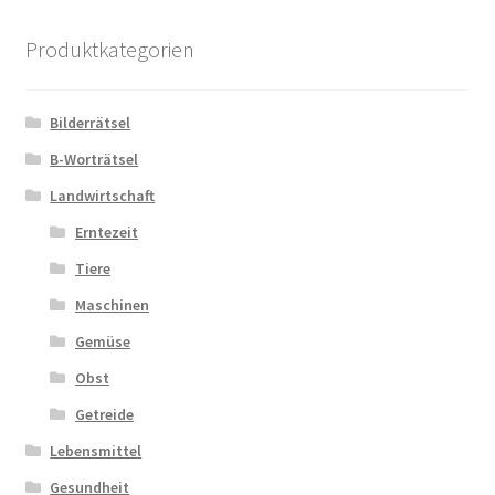
Kasse
Produktkategorien
Kontakt
Bilderrätsel
Kostenlose Rätsel
B-Worträtsel
Mein Konto
Landwirtschaft
Erntezeit
Shop
Tiere
Maschinen
Über Rätselkind
Gemüse
Versandarten
Obst
Getreide
Warenkorb
Lebensmittel
Gesundheit
Widerrufsbelehrung