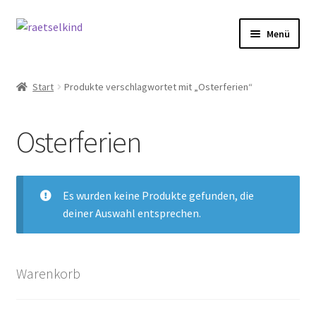
Zur
Zum
Menü
Navigation
Inhalt
springen
springen
Start
Start
Produkte verschlagwortet mit „Osterferien“
AGB
Osterferien
Cookie-Richtlinie (EU)
Datenschutzbelehrung
Es wurden keine Produkte gefunden, die
deiner Auswahl entsprechen.
Echtheit von Bewertungen
FAQ
Warenkorb
Impressum