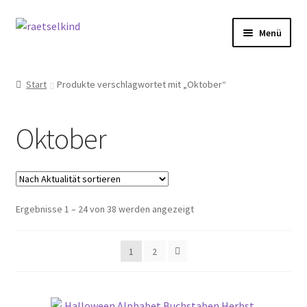
Zur
Zum
Menü
Navigation
Inhalt
springen
springen
Start
Start
Produkte verschlagwortet mit „Oktober“
AGB
Oktober
Cookie-Richtlinie (EU)
Datenschutzbelehrung
Nach
Ergebnisse 1 – 24 von 38 werden angezeigt
Echtheit von Bewertungen
Aktualität
sortiert
FAQ
1
2
Impressum