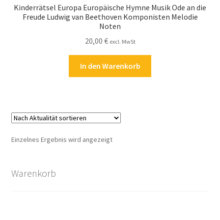
Kinderrätsel Europa Europäische Hymne Musik Ode an die
Kasse
Freude Ludwig van Beethoven Komponisten Melodie
Noten
Kontakt
20,00
€
excl. MwSt
Kostenlose Rätsel
In den Warenkorb
Mein Konto
Shop
Über Rätselkind
Einzelnes Ergebnis wird angezeigt
Versandarten
Warenkorb
Warenkorb
Widerrufsbelehrung