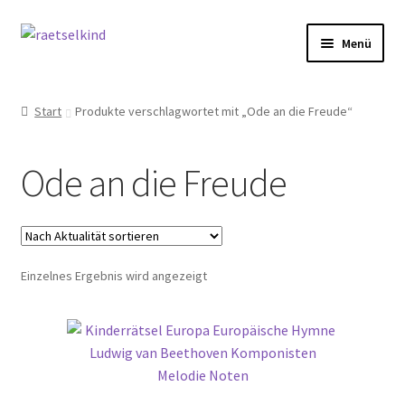
Zur
Zum
Menü
Navigation
Inhalt
springen
springen
Start
Start
Produkte verschlagwortet mit „Ode an die Freude“
AGB
Ode an die Freude
Cookie-Richtlinie (EU)
Datenschutzbelehrung
Einzelnes Ergebnis wird angezeigt
Echtheit von Bewertungen
FAQ
Impressum