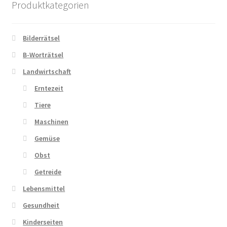
Produktkategorien
Zahlungsarten
Bilderrätsel
B-Worträtsel
Landwirtschaft
Erntezeit
Tiere
Maschinen
Gemüse
Obst
Getreide
Lebensmittel
Gesundheit
Kinderseiten