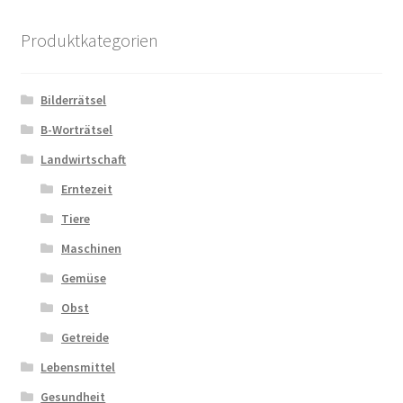
Kasse
Produktkategorien
Kontakt
Bilderrätsel
Kostenlose Rätsel
B-Worträtsel
Mein Konto
Landwirtschaft
Erntezeit
Shop
Tiere
Maschinen
Über Rätselkind
Gemüse
Versandarten
Obst
Getreide
Warenkorb
Lebensmittel
Gesundheit
Widerrufsbelehrung