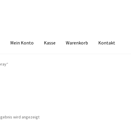
Mein Konto
Kasse
Warenkorb
Kontakt
zbelehrung
Echtheit von Bewertungen
FAQ
Impressum
Kasse
Kon
pray“
tselkind
Versandarten
Warenkorb
Widerrufsbelehrung
Zahlungsa
rgebnis wird angezeigt