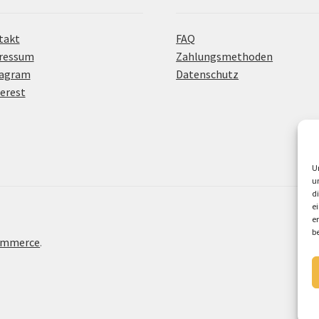
takt
FAQ
ressum
Zahlungsmethoden
tagram
Datenschutz
erest
U
u
d
e
e
b
Commerce
.