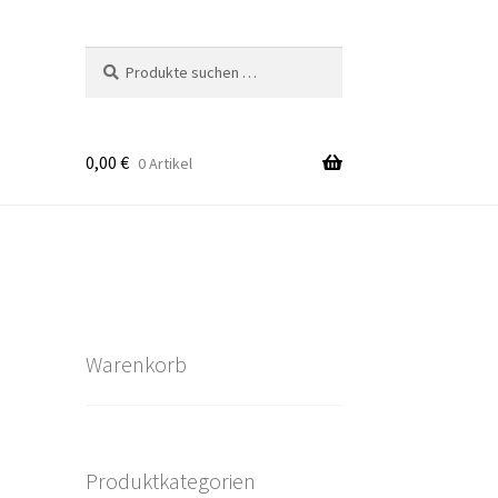
Suchen
Suchen
nach:
0,00
€
0 Artikel
takt
rten
Warenkorb
Produktkategorien