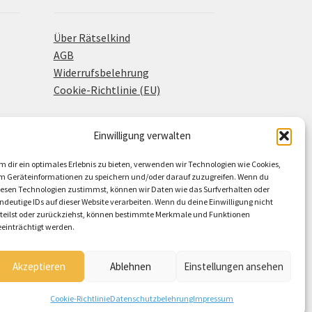
Über Rätselkind
AGB
Widerrufsbelehrung
Cookie-Richtlinie (EU)
Einwilligung verwalten
m dir ein optimales Erlebnis zu bieten, verwenden wir Technologien wie Cookies,
m Geräteinformationen zu speichern und/oder darauf zuzugreifen. Wenn du
iesen Technologien zustimmst, können wir Daten wie das Surfverhalten oder
indeutige IDs auf dieser Website verarbeiten. Wenn du deine Einwilligung nicht
rteilst oder zurückziehst, können bestimmte Merkmale und Funktionen
eeinträchtigt werden.
Akzeptieren
Ablehnen
Einstellungen ansehen
Cookie-Richtlinie
Datenschutzbelehrung
Impressum