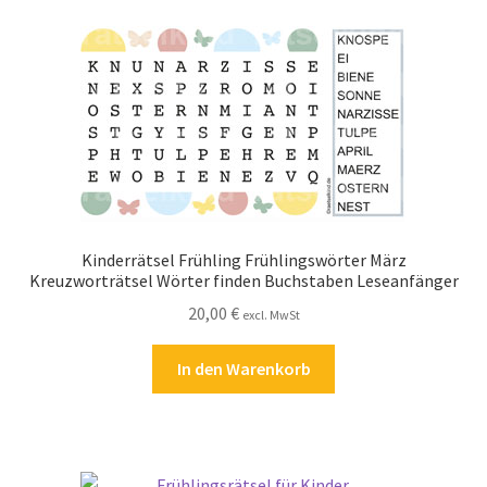
Kasse
Kontakt
Kostenlose Rätsel
Mein Konto
Shop
Kinderrätsel Frühling Frühlingswörter März
Kreuzworträtsel Wörter finden Buchstaben Leseanfänger
Über Rätselkind
20,00
€
excl. MwSt
Versandarten
In den Warenkorb
Warenkorb
Widerrufsbelehrung