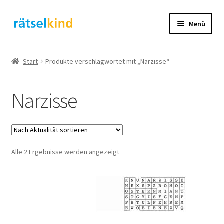
Zur
Zum
Menü
Navigation
Inhalt
springen
springen
Start
Start
Produkte verschlagwortet mit „Narzisse“
AGB
Narzisse
Cookie-Richtlinie (EU)
Datenschutzbelehrung
Nach
Alle 2 Ergebnisse werden angezeigt
Echtheit von Bewertungen
Aktualität
sortiert
FAQ
Impressum