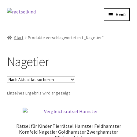
Zur
Zum
Menü
Navigation
Inhalt
springen
springen
Start
Start
Produkte verschlagwortet mit „Nagetier“
AGB
Nagetier
Cookie-Richtlinie (EU)
Datenschutzbelehrung
Einzelnes Ergebnis wird angezeigt
Echtheit von Bewertungen
FAQ
Rätsel für Kinder Tierrätsel Hamster Feldhamster
Impressum
Kornfeld Nagetier Goldhamster Zwerghamster