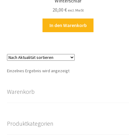
Winterschlaf
Kasse
20,00
€
excl. MwSt
Kontakt
In den Warenkorb
Kostenlose Rätsel
Mein Konto
Shop
Einzelnes Ergebnis wird angezeigt
Über Rätselkind
Warenkorb
Versandarten
Warenkorb
Produktkategorien
Widerrufsbelehrung