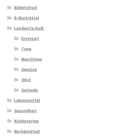
Bilderrätsel
Zahlungsarten
B-Worträtsel
Landwirtschaft
Erntezeit
Tiere
Maschinen
Gemüse
Obst
Getreide
Lebensmittel
Gesundheit
Kinderseiten
Rechenrätsel