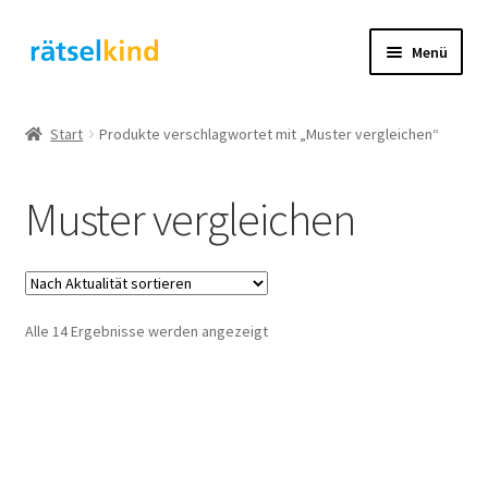
Zur
Zum
Menü
Navigation
Inhalt
springen
springen
Start
Start
Produkte verschlagwortet mit „Muster vergleichen“
AGB
Muster vergleichen
Cookie-Richtlinie (EU)
Datenschutzbelehrung
Nach
Alle 14 Ergebnisse werden angezeigt
Echtheit von Bewertungen
Aktualität
sortiert
FAQ
Impressum