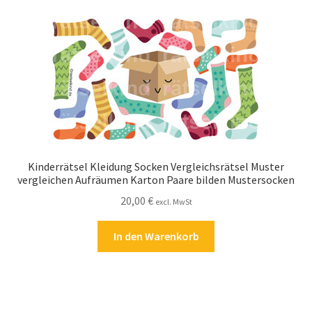
Kasse
Kontakt
Kostenlose Rätsel
Mein Konto
Shop
Kinderrätsel Kleidung Socken Vergleichsrätsel Muster
vergleichen Aufräumen Karton Paare bilden Mustersocken
Über Rätselkind
20,00
€
excl. MwSt
Versandarten
In den Warenkorb
Warenkorb
Widerrufsbelehrung