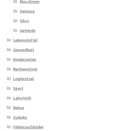
Maschinen
Gemüse
Obst
Getreide
Lebensmittel
Gesundheit
Kinderseiten
Rechenrätsel
Logikrätsel
Sport
Labyrinth
Rebus
Sudoku
Fehlersuchbilder