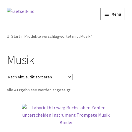
Zur
Zum
Menü
Navigation
Inhalt
springen
springen
Start
Start
Produkte verschlagwortet mit „Musik“
AGB
Musik
Cookie-Richtlinie (EU)
Datenschutzbelehrung
Nach
Alle 4 Ergebnisse werden angezeigt
Echtheit von Bewertungen
Aktualität
sortiert
FAQ
Impressum