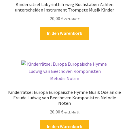
Kinderrätsel Labyrinth Irrweg Buchstaben Zahlen
Kasse
unterscheiden Instrument Trompete Musik Kinder
20,00
€
excl. MwSt
Kontakt
In den Warenkorb
Kostenlose Rätsel
Mein Konto
Shop
Über Rätselkind
Kinderrätsel Europa Europäische Hymne Musik Ode an die
Versandarten
Freude Ludwig van Beethoven Komponisten Melodie
Noten
20,00
€
Warenkorb
excl. MwSt
In den Warenkorb
Widerrufsbelehrung