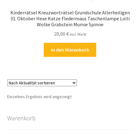
Kasse
Kinderrätsel Kreuzworträtsel Grundschule Allerheiligen
31. Oktober Hexe Katze Fledermaus Taschenlampe Lolli
Kontakt
Wolke Grabstein Mumie Spinne
20,00
€
excl. MwSt
Kostenlose Rätsel
In den Warenkorb
Mein Konto
Shop
Über Rätselkind
Einzelnes Ergebnis wird angezeigt
Versandarten
Warenkorb
Warenkorb
Widerrufsbelehrung