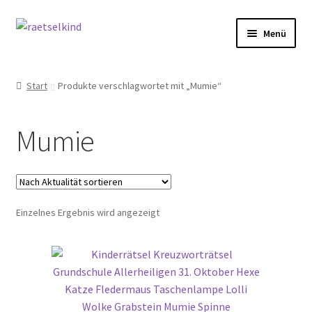
Zur
Zum
Menü
Navigation
Inhalt
springen
springen
Start
Start
Produkte verschlagwortet mit „Mumie“
AGB
Mumie
Cookie-Richtlinie (EU)
Datenschutzbelehrung
Einzelnes Ergebnis wird angezeigt
Echtheit von Bewertungen
FAQ
Impressum