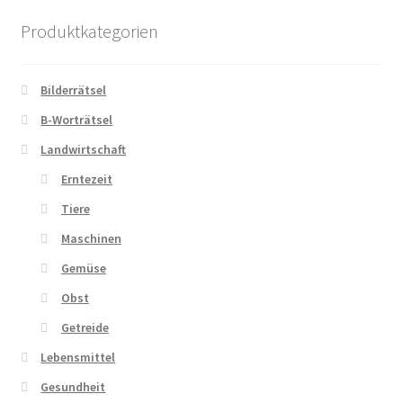
Produktkategorien
Zahlungsarten
Bilderrätsel
B-Worträtsel
Landwirtschaft
Erntezeit
Tiere
Maschinen
Gemüse
Obst
Getreide
Lebensmittel
Gesundheit