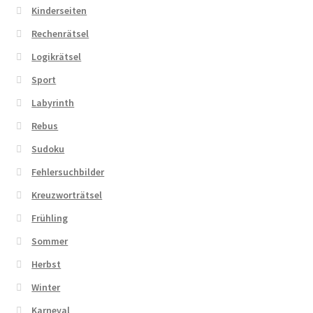
Kinderseiten
Rechenrätsel
Logikrätsel
Sport
Labyrinth
Rebus
Sudoku
Fehlersuchbilder
Kreuzworträtsel
Frühling
Sommer
Herbst
Winter
Karneval