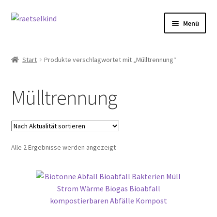
Zur
Zum
Menü
Navigation
Inhalt
springen
springen
Start
Start
Produkte verschlagwortet mit „Mülltrennung“
AGB
Mülltrennung
Cookie-Richtlinie (EU)
Datenschutzbelehrung
Nach
Alle 2 Ergebnisse werden angezeigt
Echtheit von Bewertungen
Aktualität
sortiert
FAQ
Impressum