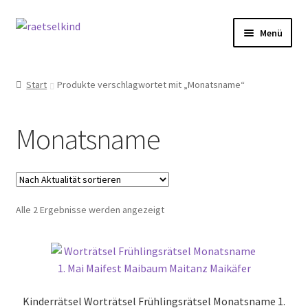
Zur
Zum
Menü
Navigation
Inhalt
springen
springen
Start
Start
Produkte verschlagwortet mit „Monatsname“
AGB
Monatsname
Cookie-Richtlinie (EU)
Datenschutzbelehrung
Nach
Alle 2 Ergebnisse werden angezeigt
Echtheit von Bewertungen
Aktualität
sortiert
FAQ
Impressum
Kinderrätsel Worträtsel Frühlingsrätsel Monatsname 1.