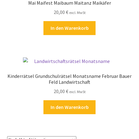
Mai Maifest Maibaum Maitanz Maikäfer
Kasse
20,00
€
excl. MwSt
Kontakt
In den Warenkorb
Kostenlose Rätsel
Mein Konto
Shop
Kinderrätsel Grundschulrätsel Monatsname Februar Bauer
Feld Landwirtschaft
Über Rätselkind
20,00
€
excl. MwSt
Versandarten
In den Warenkorb
Warenkorb
Widerrufsbelehrung