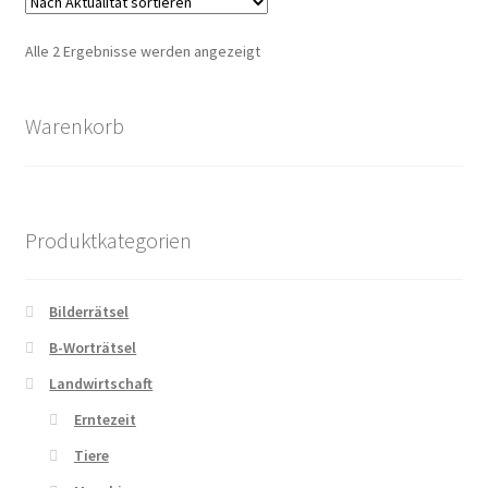
Nach
Zahlungsarten
Alle 2 Ergebnisse werden angezeigt
Aktualität
sortiert
Warenkorb
Produktkategorien
Bilderrätsel
B-Worträtsel
Landwirtschaft
Erntezeit
Tiere