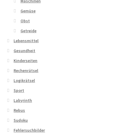
Maschinen
Gemüse
Obst
Getreide
Lebensmittel
Gesundheit
Kinderseiten
Rechenrätsel
Logikrätsel
Sport
Labyrinth
Rebus
Sudoku
Fehlersuchbilder