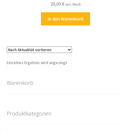
20,00
€
excl. MwSt
Kasse
In den Warenkorb
Kontakt
Kostenlose Rätsel
Mein Konto
Einzelnes Ergebnis wird angezeigt
Shop
Warenkorb
Über Rätselkind
Versandarten
Produktkategorien
Warenkorb
Widerrufsbelehrung