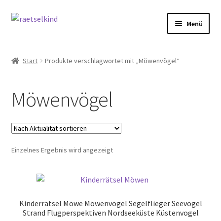
Zur
Zum
Menü
Navigation
Inhalt
springen
springen
Start
Start
Produkte verschlagwortet mit „Möwenvögel“
AGB
Möwenvögel
Cookie-Richtlinie (EU)
Datenschutzbelehrung
Einzelnes Ergebnis wird angezeigt
Echtheit von Bewertungen
FAQ
Kinderrätsel Möwe Möwenvögel Segelflieger Seevögel
Impressum
Strand Flugperspektiven Nordseeküste Küstenvogel