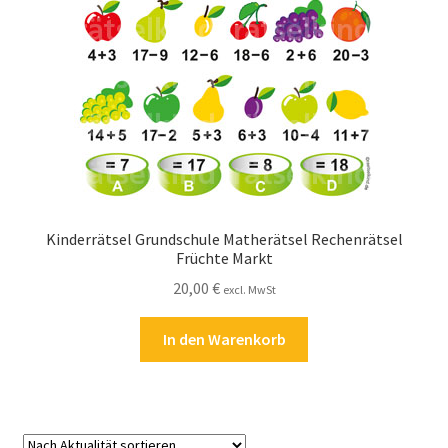
Kasse
Kontakt
Kostenlose Rätsel
Mein Konto
Shop
Kinderrätsel Grundschule Matherätsel Rechenrätsel
Früchte Markt
Über Rätselkind
20,00
€
excl. MwSt
Versandarten
In den Warenkorb
Warenkorb
Widerrufsbelehrung