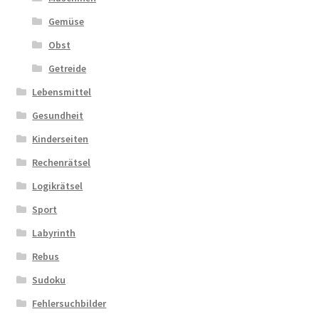
Gemüse
Obst
Getreide
Lebensmittel
Gesundheit
Kinderseiten
Rechenrätsel
Logikrätsel
Sport
Labyrinth
Rebus
Sudoku
Fehlersuchbilder