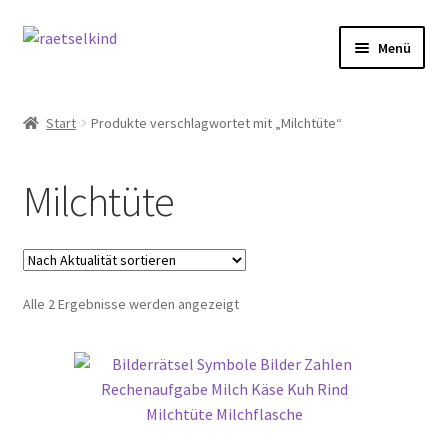
Zur
Zum
Menü
Navigation
Inhalt
springen
springen
Start
Start
Produkte verschlagwortet mit „Milchtüte“
AGB
Milchtüte
Cookie-Richtlinie (EU)
Datenschutzbelehrung
Nach
Alle 2 Ergebnisse werden angezeigt
Echtheit von Bewertungen
Aktualität
sortiert
FAQ
Impressum