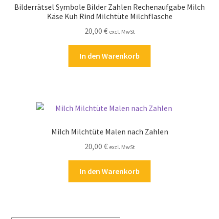
Bilderrätsel Symbole Bilder Zahlen Rechenaufgabe Milch
Kasse
Käse Kuh Rind Milchtüte Milchflasche
20,00
€
excl. MwSt
Kontakt
In den Warenkorb
Kostenlose Rätsel
Mein Konto
Shop
Milch Milchtüte Malen nach Zahlen
Über Rätselkind
20,00
€
excl. MwSt
Versandarten
In den Warenkorb
Warenkorb
Widerrufsbelehrung