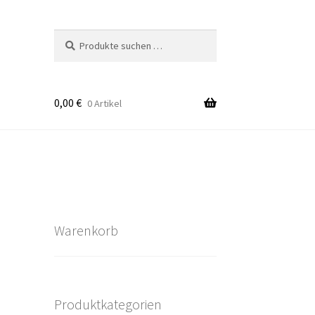
Suchen
Suchen
nach:
0,00
€
0 Artikel
takt
rten
Warenkorb
Produktkategorien