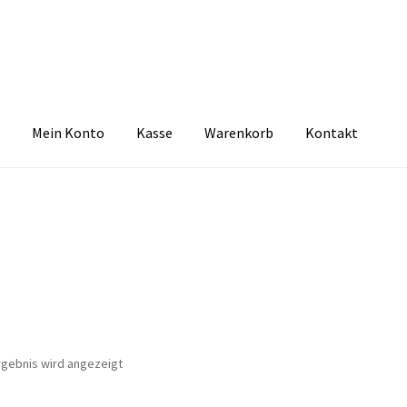
Mein Konto
Kasse
Warenkorb
Kontakt
zbelehrung
Echtheit von Bewertungen
FAQ
Impressum
Kasse
Kon
tselkind
Versandarten
Warenkorb
Widerrufsbelehrung
Zahlungsa
rgebnis wird angezeigt