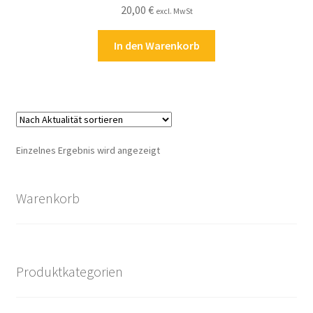
20,00
€
Kasse
excl. MwSt
In den Warenkorb
Kontakt
Kostenlose Rätsel
Mein Konto
Einzelnes Ergebnis wird angezeigt
Shop
Warenkorb
Über Rätselkind
Versandarten
Produktkategorien
Warenkorb
Widerrufsbelehrung