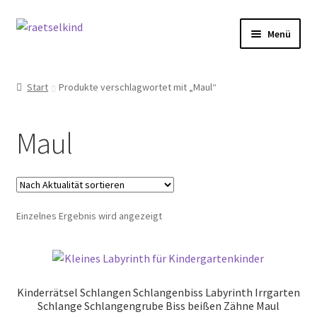
Zur
Zum
Menü
Navigation
Inhalt
springen
springen
Start
Start
Produkte verschlagwortet mit „Maul“
AGB
Maul
Cookie-Richtlinie (EU)
Datenschutzbelehrung
Einzelnes Ergebnis wird angezeigt
Echtheit von Bewertungen
FAQ
Kinderrätsel Schlangen Schlangenbiss Labyrinth Irrgarten
Impressum
Schlange Schlangengrube Biss beißen Zähne Maul