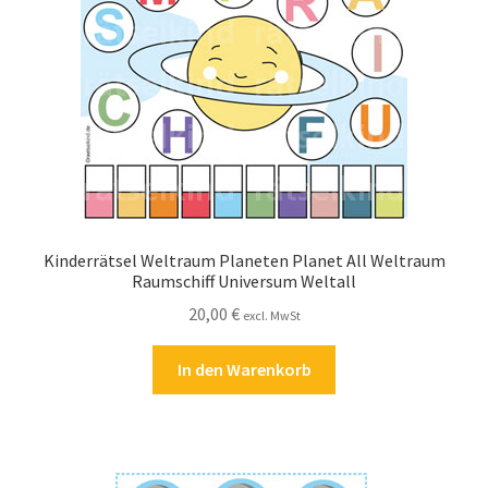
Kasse
Kontakt
Kostenlose Rätsel
Mein Konto
Shop
Kinderrätsel Weltraum Planeten Planet All Weltraum
Raumschiff Universum Weltall
Über Rätselkind
20,00
€
excl. MwSt
Versandarten
In den Warenkorb
Warenkorb
Widerrufsbelehrung