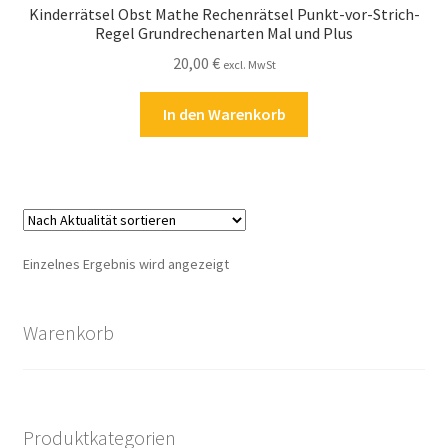
Kinderrätsel Obst Mathe Rechenrätsel Punkt-vor-Strich-
Kasse
Regel Grundrechenarten Mal und Plus
20,00
€
excl. MwSt
Kontakt
In den Warenkorb
Kostenlose Rätsel
Mein Konto
Shop
Einzelnes Ergebnis wird angezeigt
Über Rätselkind
Warenkorb
Versandarten
Warenkorb
Produktkategorien
Widerrufsbelehrung