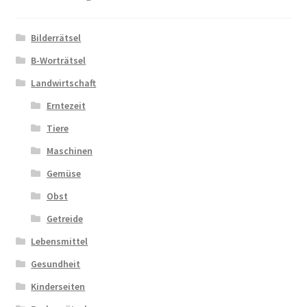
Zahlungsarten
Bilderrätsel
B-Worträtsel
Landwirtschaft
Erntezeit
Tiere
Maschinen
Gemüse
Obst
Getreide
Lebensmittel
Gesundheit
Kinderseiten