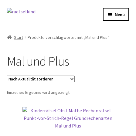
Zur
Zum
Menü
Navigation
Inhalt
springen
springen
Start
Start
Produkte verschlagwortet mit „Mal und Plus“
AGB
Mal und Plus
Cookie-Richtlinie (EU)
Datenschutzbelehrung
Einzelnes Ergebnis wird angezeigt
Echtheit von Bewertungen
FAQ
Impressum