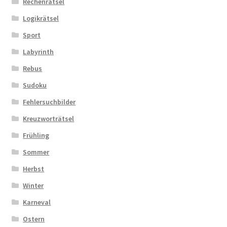
Rechenrätsel
Logikrätsel
Sport
Labyrinth
Rebus
Sudoku
Fehlersuchbilder
Kreuzworträtsel
Frühling
Sommer
Herbst
Winter
Karneval
Ostern