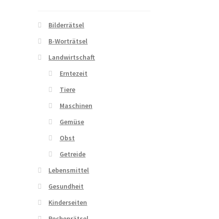
Bilderrätsel
B-Worträtsel
Landwirtschaft
Erntezeit
Tiere
Maschinen
Gemüse
Obst
Getreide
Lebensmittel
Gesundheit
Kinderseiten
Rechenrätsel