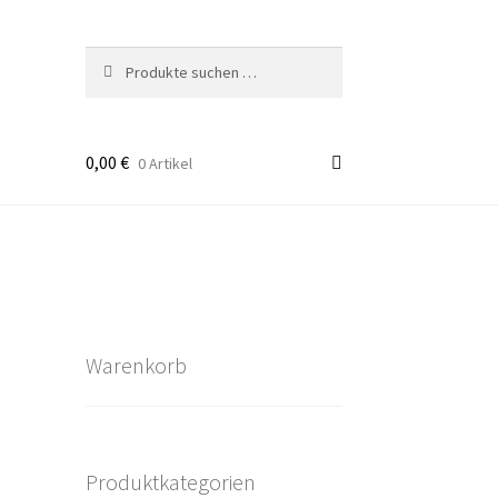
Suchen
Suchen
nach:
0,00
€
0 Artikel
takt
rten
Warenkorb
Produktkategorien