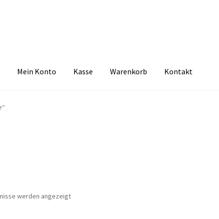
Mein Konto
Kasse
Warenkorb
Kontakt
zbelehrung
Echtheit von Bewertungen
FAQ
Impressum
Kasse
Kon
e“
tselkind
Versandarten
Warenkorb
Widerrufsbelehrung
Zahlungsa
Nach
bnisse werden angezeigt
Aktualität
sortiert