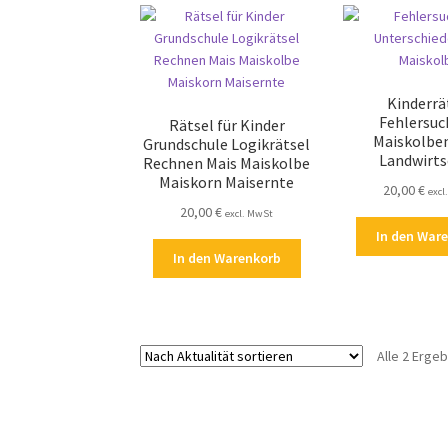
Kinderrä
Fehlersuc
Rätsel für Kinder
Maiskolbe
Grundschule Logikrätsel
Landwirts
Rechnen Mais Maiskolbe
Maiskorn Maisernte
20,00
€
excl
20,00
€
excl. MwSt
In den War
In den Warenkorb
Alle 2 Erge