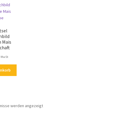
tsel
hbild
n Mais
chaft
. MwSt
enkorb
Nach
bnisse werden angezeigt
Aktualität
sortiert