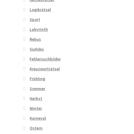
Logikrätsel
Sport
Labyrinth
Rebus
Sudoku
Fehlersuchbilder
Kreuzworträtsel
Frühling
Sommer
Herbst
Winter
Karneval
Ostern