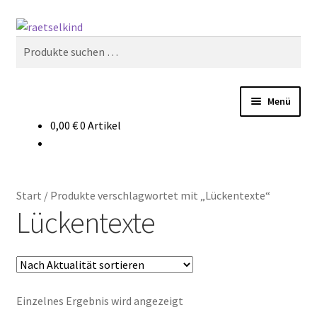
Zur
Zum
Suchen
Navigation
Inhalt
Suchen
springen
springen
nach:
Menü
0,00
€
0 Artikel
Start
AGB
Start
/
Produkte verschlagwortet mit „Lückentexte“
Cookie-Richtlinie (EU)
Lückentexte
Datenschutzbelehrung
Echtheit von Bewertungen
Einzelnes Ergebnis wird angezeigt