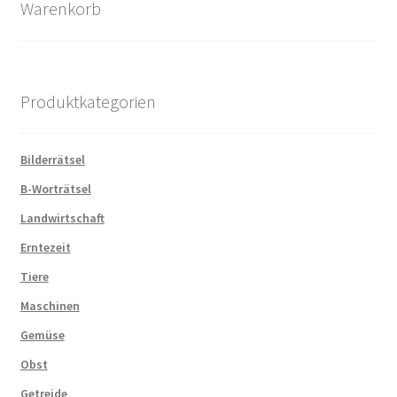
Warenkorb
Warenkorb
Widerrufsbelehrung
Produktkategorien
Zahlungsarten
Bilderrätsel
B-Worträtsel
Landwirtschaft
Erntezeit
Tiere
Maschinen
Gemüse
Obst
Getreide