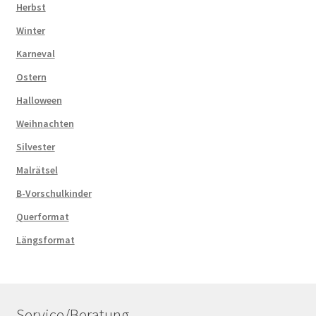
Herbst
Winter
Karneval
Ostern
Halloween
Weihnachten
Silvester
Malrätsel
B-Vorschulkinder
Querformat
Längsformat
Service/Beratung