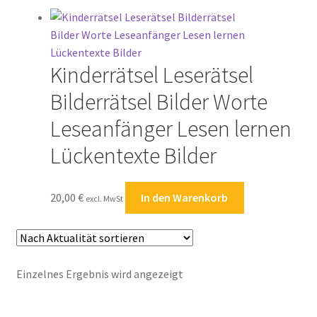
FAQ
Impressum
Kinderrätsel Leserätsel
Kasse
Bilderrätsel Bilder Worte
Kontakt
Leseanfänger Lesen lernen
Lückentexte Bilder
Kostenlose Rätsel
Mein Konto
20,00
€
In den Warenkorb
excl. MwSt
Shop
Über Rätselkind
Einzelnes Ergebnis wird angezeigt
Versandarten