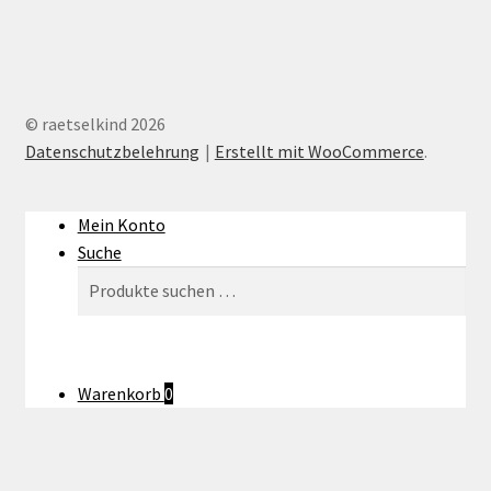
© raetselkind 2026
Datenschutzbelehrung
Erstellt mit WooCommerce
.
Mein Konto
Suche
Suchen
Suchen
nach:
Warenkorb
0