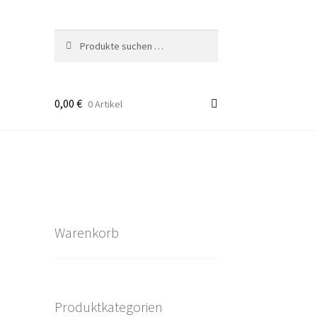
Suchen
Suchen
nach:
0,00
€
0 Artikel
takt
rten
Warenkorb
Produktkategorien