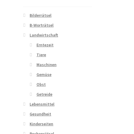
Bilderrätsel
B-Worträtsel
Landwirtschaft
Erntezeit
Tiere
Maschinen
Gemüse
Obst
Getreide
Lebensmittel
Gesundheit
Kinderseiten
Rechenrätsel