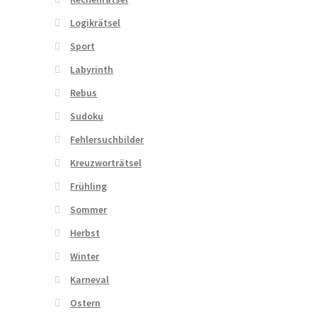
Logikrätsel
Sport
Labyrinth
Rebus
Sudoku
Fehlersuchbilder
Kreuzworträtsel
Frühling
Sommer
Herbst
Winter
Karneval
Ostern