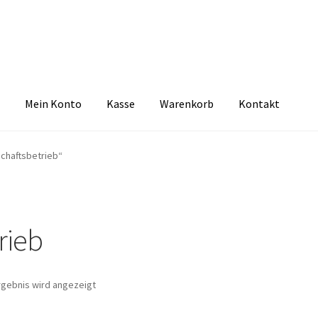
Mein Konto
Kasse
Warenkorb
Kontakt
zbelehrung
Echtheit von Bewertungen
FAQ
Impressum
Kasse
Kon
chaftsbetrieb“
tselkind
Versandarten
Warenkorb
Widerrufsbelehrung
Zahlungsa
rieb
rgebnis wird angezeigt