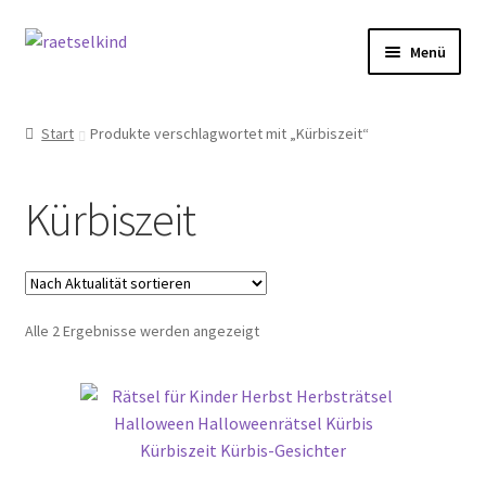
Zur
Zum
Menü
Navigation
Inhalt
springen
springen
Start
Start
Produkte verschlagwortet mit „Kürbiszeit“
AGB
Kürbiszeit
Cookie-Richtlinie (EU)
Datenschutzbelehrung
Nach
Alle 2 Ergebnisse werden angezeigt
Echtheit von Bewertungen
Aktualität
sortiert
FAQ
Impressum