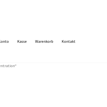
Konto
Kasse
Warenkorb
Kontakt
zbelehrung
Echtheit von Bewertungen
FAQ
Impressum
Kasse
Kon
entration“
tselkind
Versandarten
Warenkorb
Widerrufsbelehrung
Zahlungsa
t