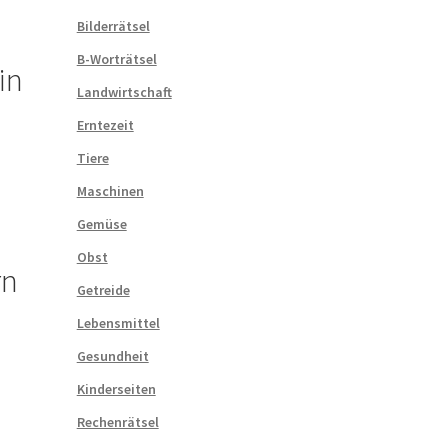
Bilderrätsel
B-Worträtsel
in
Landwirtschaft
Erntezeit
Tiere
Maschinen
Gemüse
Obst
rn
Getreide
Lebensmittel
Gesundheit
Kinderseiten
Rechenrätsel