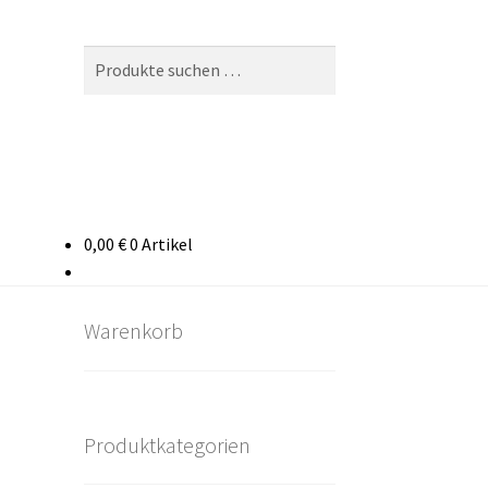
Suchen
Suchen
nach:
0,00
€
0 Artikel
takt
rten
Warenkorb
Produktkategorien