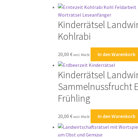
sortiert
Kinderrätsel Landwir
Kohlrabi
20,00
€
In den Warenkorb
excl. MwSt
Kinderrätsel Landwi
Sammelnussfrucht E
Frühling
20,00
€
In den Warenkorb
excl. MwSt