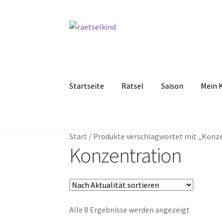
Zur
Zum
Navigation
Inhalt
springen
springen
Startseite
Rätsel
Saison
Mein 
Start
AGB
Cookie-Richtlinie (EU)
Datenschut
Start
/
Produkte verschlagwortet mit „Konz
Kostenlose Rätsel
Mein Konto
Shop
Über Rä
Konzentration
Nach
Alle 8 Ergebnisse werden angezeigt
Aktualitä