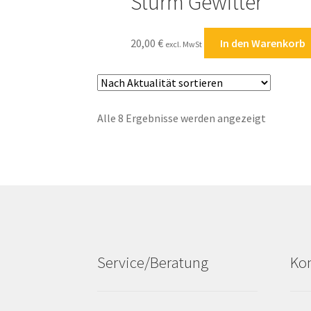
Sturm Gewitter
20,00
€
In den Warenkorb
excl. MwSt
Nach
Alle 8 Ergebnisse werden angezeigt
Aktualitä
sortiert
Service/Beratung
Kon