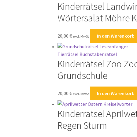
Kinderrätsel Landwir
Wörtersalat Möhre K
20,00
€
In den Warenkorb
excl. MwSt
Kinderrätsel Zoo Zo
Grundschule
20,00
€
In den Warenkorb
excl. MwSt
Kinderrätsel Aprilwe
Regen Sturm