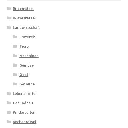
Bilderrätsel
Zahlungsarten
B-Worträtsel
Landwirtschaft
Erntezeit
Tiere
Maschinen
Gemüse
Obst
Getreide
Lebensmittel
Gesundheit
Kinderseiten
Rechenrätsel