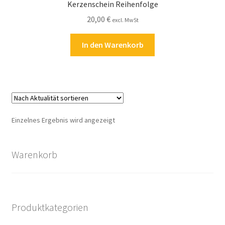
Kerzenschein Reihenfolge
Kasse
20,00
€
excl. MwSt
Kontakt
In den Warenkorb
Kostenlose Rätsel
Mein Konto
Shop
Einzelnes Ergebnis wird angezeigt
Über Rätselkind
Warenkorb
Versandarten
Warenkorb
Produktkategorien
Widerrufsbelehrung