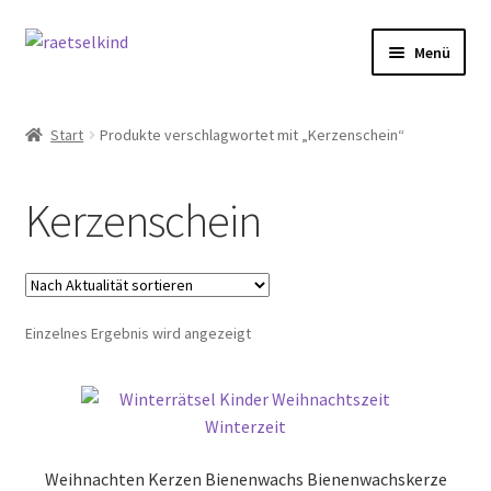
Zur
Zum
Menü
Navigation
Inhalt
springen
springen
Start
Start
Produkte verschlagwortet mit „Kerzenschein“
AGB
Kerzenschein
Cookie-Richtlinie (EU)
Datenschutzbelehrung
Einzelnes Ergebnis wird angezeigt
Echtheit von Bewertungen
FAQ
Impressum
Weihnachten Kerzen Bienenwachs Bienenwachskerze