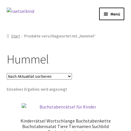
Zur
Zum
Menü
Navigation
Inhalt
springen
springen
Start
Start
Produkte verschlagwortet mit „Hummel“
AGB
Hummel
Cookie-Richtlinie (EU)
Datenschutzbelehrung
Einzelnes Ergebnis wird angezeigt
Echtheit von Bewertungen
FAQ
Kinderrätsel Wortschlange Buchstabenkette
Impressum
Buchstabensalat Tiere Tiernamen Suchbild