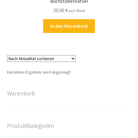
Buchstabenrätsel
Kasse
20,00
€
excl. MwSt
Kontakt
In den Warenkorb
Kostenlose Rätsel
Mein Konto
Shop
Einzelnes Ergebnis wird angezeigt
Über Rätselkind
Warenkorb
Versandarten
Warenkorb
Produktkategorien
Widerrufsbelehrung