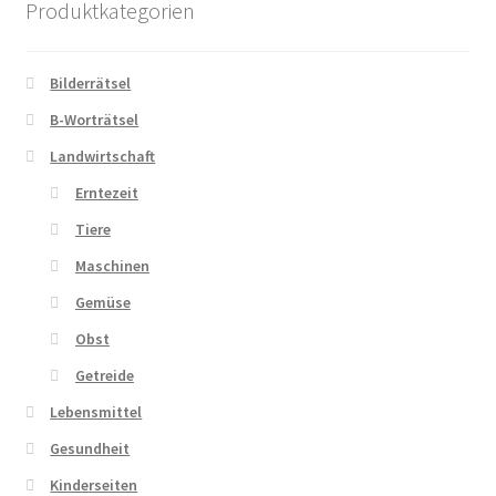
Produktkategorien
Zahlungsarten
Bilderrätsel
B-Worträtsel
Landwirtschaft
Erntezeit
Tiere
Maschinen
Gemüse
Obst
Getreide
Lebensmittel
Gesundheit
Kinderseiten