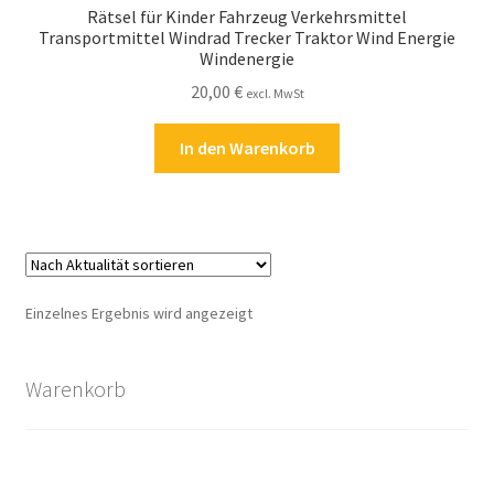
Rätsel für Kinder Fahrzeug Verkehrsmittel
Kasse
Transportmittel Windrad Trecker Traktor Wind Energie
Windenergie
Kontakt
20,00
€
excl. MwSt
Kostenlose Rätsel
In den Warenkorb
Mein Konto
Shop
Über Rätselkind
Einzelnes Ergebnis wird angezeigt
Versandarten
Warenkorb
Warenkorb
Widerrufsbelehrung