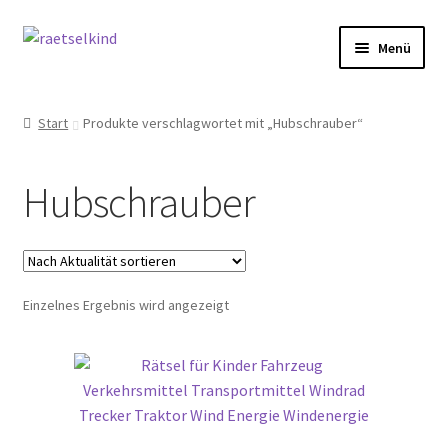
Zur
Zum
Menü
Navigation
Inhalt
springen
springen
Start
Start
Produkte verschlagwortet mit „Hubschrauber“
AGB
Hubschrauber
Cookie-Richtlinie (EU)
Datenschutzbelehrung
Einzelnes Ergebnis wird angezeigt
Echtheit von Bewertungen
FAQ
Impressum