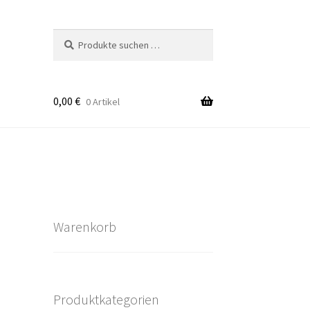
Suchen
Suchen
nach:
0,00
€
0 Artikel
takt
rten
Warenkorb
Produktkategorien