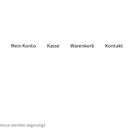
Mein Konto
Kasse
Warenkorb
Kontakt
zbelehrung
Echtheit von Bewertungen
FAQ
Impressum
Kasse
Kon
tselkind
Versandarten
Warenkorb
Widerrufsbelehrung
Zahlungsa
Nach
bnisse werden angezeigt
Aktualität
sortiert