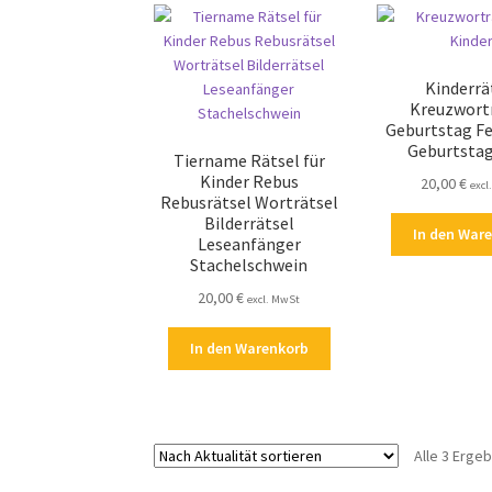
Kinderrä
Kreuzwort
Geburtstag Fe
Geburtstag
Tiername Rätsel für
Kinder Rebus
20,00
€
excl
Rebusrätsel Worträtsel
Bilderrätsel
In den War
Leseanfänger
Stachelschwein
20,00
€
excl. MwSt
In den Warenkorb
Alle 3 Erge