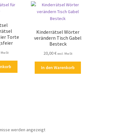
tsel
rätsel
Kinderrätsel Wörter
ier Torte
verändern Tisch Gabel
sfeier
Besteck
20,00
€
. MwSt
excl. MwSt
enkorb
In den Warenkorb
Nach
bnisse werden angezeigt
Aktualität