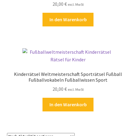
20,00
€
excl. MwSt
Kasse
In den Warenkorb
Kontakt
Kostenlose Rätsel
Mein Konto
Shop
Kinderrätsel Weltmeisterschaft Sporträtsel Fußball
Fußballvokabeln Fußballwissen Sport
Über Rätselkind
20,00
€
excl. MwSt
Versandarten
In den Warenkorb
Warenkorb
Widerrufsbelehrung