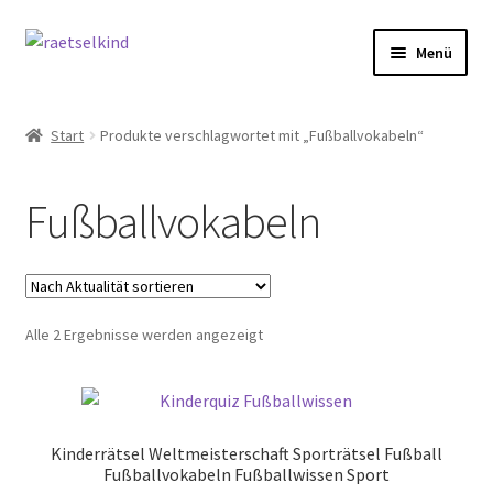
Zur
Zum
Menü
Navigation
Inhalt
springen
springen
Start
Start
Produkte verschlagwortet mit „Fußballvokabeln“
AGB
Fußballvokabeln
Cookie-Richtlinie (EU)
Datenschutzbelehrung
Nach
Alle 2 Ergebnisse werden angezeigt
Echtheit von Bewertungen
Aktualität
sortiert
FAQ
Kinderrätsel Weltmeisterschaft Sporträtsel Fußball
Impressum
Fußballvokabeln Fußballwissen Sport