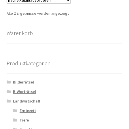
Nach
Alle 2 Ergebnisse werden angezeigt
Zahlungsarten
Aktualität
sortiert
Warenkorb
Produktkategorien
Bilderrätsel
B-Worträtsel
Landwirtschaft
Erntezeit
Tiere