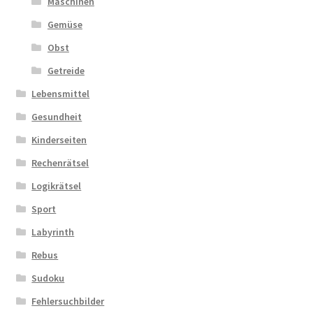
Maschinen
Gemüse
Obst
Getreide
Lebensmittel
Gesundheit
Kinderseiten
Rechenrätsel
Logikrätsel
Sport
Labyrinth
Rebus
Sudoku
Fehlersuchbilder