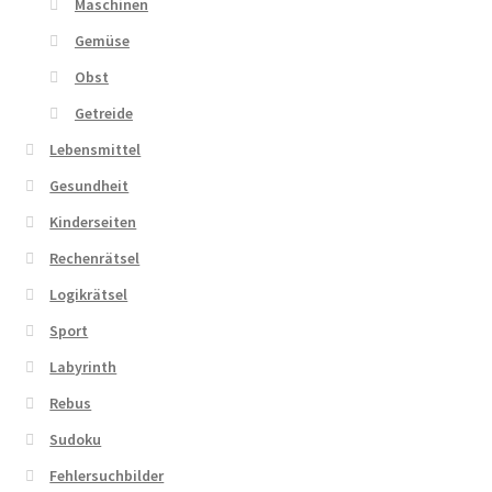
Maschinen
Gemüse
Obst
Getreide
Lebensmittel
Gesundheit
Kinderseiten
Rechenrätsel
Logikrätsel
Sport
Labyrinth
Rebus
Sudoku
Fehlersuchbilder