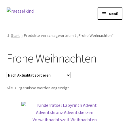
Zur
Zum
Menü
Navigation
Inhalt
springen
springen
Start
Start
Produkte verschlagwortet mit „Frohe Weihnachten“
AGB
Frohe Weihnachten
Cookie-Richtlinie (EU)
Datenschutzbelehrung
Nach
Alle 3 Ergebnisse werden angezeigt
Echtheit von Bewertungen
Aktualität
sortiert
FAQ
Impressum