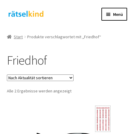
Zur
Zum
Menü
Navigation
Inhalt
springen
springen
Start
Start
Produkte verschlagwortet mit „Friedhof“
AGB
Friedhof
Cookie-Richtlinie (EU)
Datenschutzbelehrung
Nach
Alle 2 Ergebnisse werden angezeigt
Echtheit von Bewertungen
Aktualität
sortiert
FAQ
Impressum