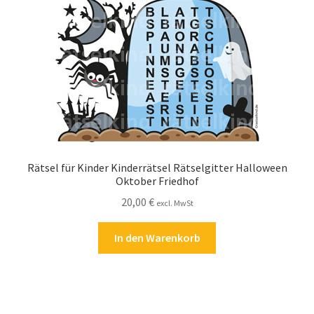
Kasse
Kontakt
Kostenlose Rätsel
Mein Konto
Shop
Rätsel für Kinder Kinderrätsel Rätselgitter Halloween
Oktober Friedhof
Über Rätselkind
20,00
€
excl. MwSt
Versandarten
In den Warenkorb
Warenkorb
Widerrufsbelehrung