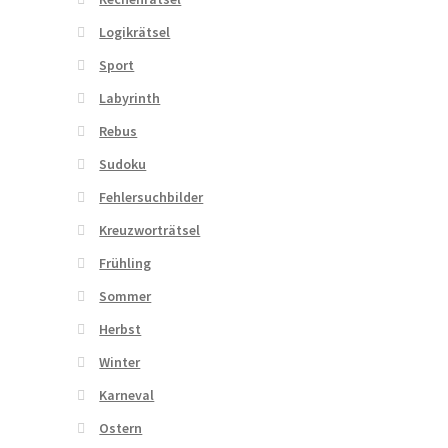
Logikrätsel
Sport
Labyrinth
Rebus
Sudoku
Fehlersuchbilder
Kreuzworträtsel
Frühling
Sommer
Herbst
Winter
Karneval
Ostern