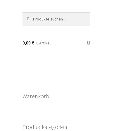
Suchen
Suchen
nach:
0,00
€
0 Artikel
takt
rten
Warenkorb
Produktkategorien