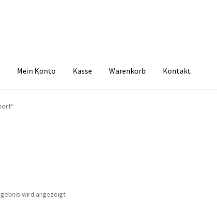
Mein Konto
Kasse
Warenkorb
Kontakt
zbelehrung
Echtheit von Bewertungen
FAQ
Impressum
Kasse
Kon
port“
tselkind
Versandarten
Warenkorb
Widerrufsbelehrung
Zahlungsa
rgebnis wird angezeigt