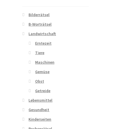
Bilderrätsel
B-Worträtsel
Landwirtschaft
Erntezeit
Tiere
Maschinen
Gemüse
Obst
Getreide
Lebensmittel
Gesundheit
Kinderseiten
Rechenrätsel