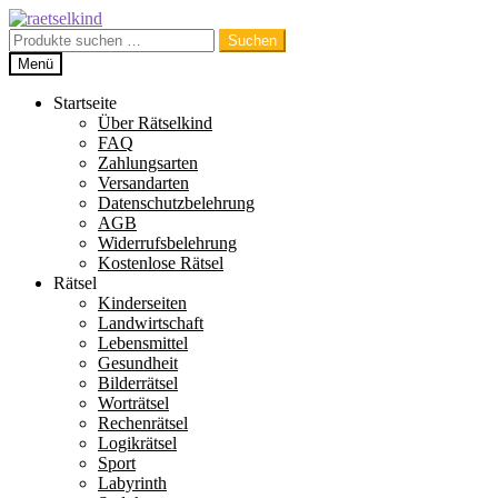
Zur
Zum
Navigation
Inhalt
Suchen
Suchen
springen
springen
nach:
Menü
Startseite
Über Rätselkind
FAQ
Zahlungsarten
Versandarten
Datenschutzbelehrung
AGB
Widerrufsbelehrung
Kostenlose Rätsel
Rätsel
Kinderseiten
Landwirtschaft
Lebensmittel
Gesundheit
Bilderrätsel
Worträtsel
Rechenrätsel
Logikrätsel
Sport
Labyrinth