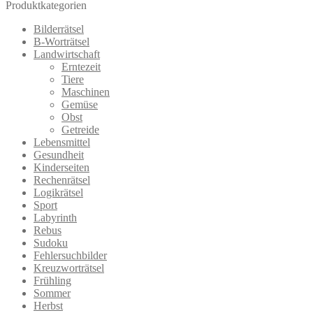
Produktkategorien
Bilderrätsel
B-Worträtsel
Landwirtschaft
Erntezeit
Tiere
Maschinen
Gemüse
Obst
Getreide
Lebensmittel
Gesundheit
Kinderseiten
Rechenrätsel
Logikrätsel
Sport
Labyrinth
Rebus
Sudoku
Fehlersuchbilder
Kreuzworträtsel
Frühling
Sommer
Herbst