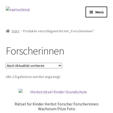
Zur
Zum
Menü
Navigation
Inhalt
springen
springen
Start
Start
Produkte verschlagwortet mit „Forscherinnen“
AGB
Forscherinnen
Cookie-Richtlinie (EU)
Datenschutzbelehrung
Nach
Alle 2 Ergebnisse werden angezeigt
Echtheit von Bewertungen
Aktualität
sortiert
FAQ
Rätsel für Kinder Herbst Forscher Forscherinnen
Impressum
Wachstum Pilze Foto