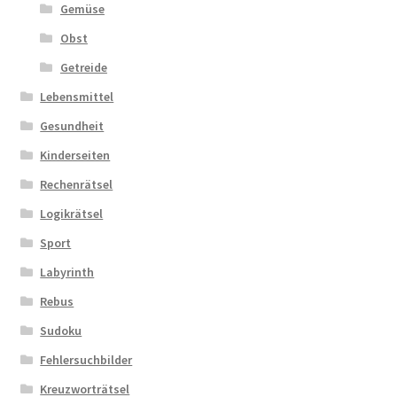
Gemüse
Obst
Getreide
Lebensmittel
Gesundheit
Kinderseiten
Rechenrätsel
Logikrätsel
Sport
Labyrinth
Rebus
Sudoku
Fehlersuchbilder
Kreuzworträtsel